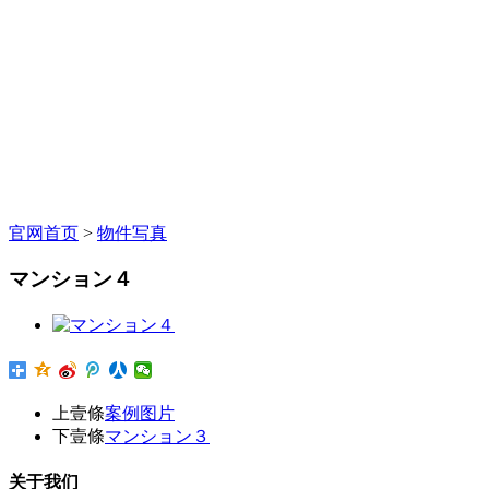
官网首页
>
物件写真
マンション４
上壹條
案例图片
下壹條
マンション３
关于我们